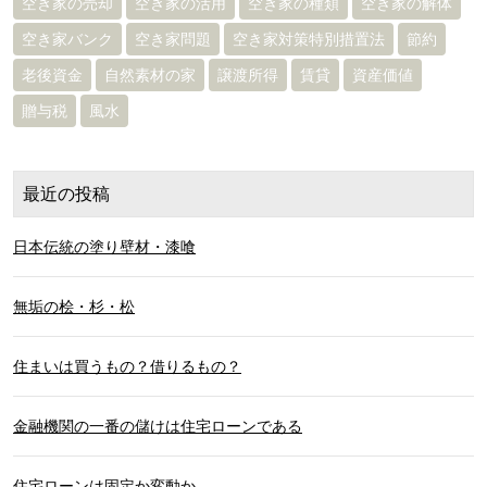
空き家の売却
空き家の活用
空き家の種類
空き家の解体
空き家バンク
空き家問題
空き家対策特別措置法
節約
老後資金
自然素材の家
譲渡所得
賃貸
資産価値
贈与税
風水
最近の投稿
日本伝統の塗り壁材・漆喰
無垢の桧・杉・松
住まいは買うもの？借りるもの？
金融機関の一番の儲けは住宅ローンである
住宅ローンは固定か変動か