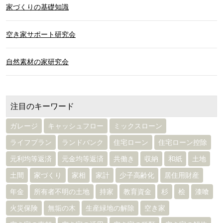
家づくりの基礎知識
空き家サポート研究会
自然素材の家研究会
注目のキーワード
ガレージ
キャッシュフロー
ミックスローン
ライフプラン
ランドバンク
住宅ローン
住宅ローン控除
元利均等返済
元金均等返済
共働き
収納
和紙
土地
土間
家づくり
家相
家計
少子高齢化
居住用財産
年金
所有者不明の土地
持家
教育資金
杉
桧
漆喰
火災保険
無垢の木
生産緑地の解除
空き家