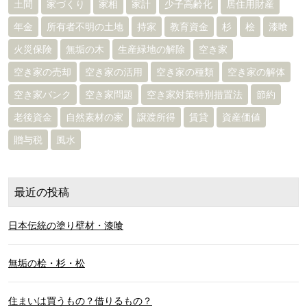
土間
家づくり
家相
家計
少子高齢化
居住用財産
年金
所有者不明の土地
持家
教育資金
杉
桧
漆喰
火災保険
無垢の木
生産緑地の解除
空き家
空き家の売却
空き家の活用
空き家の種類
空き家の解体
空き家バンク
空き家問題
空き家対策特別措置法
節約
老後資金
自然素材の家
譲渡所得
賃貸
資産価値
贈与税
風水
最近の投稿
日本伝統の塗り壁材・漆喰
無垢の桧・杉・松
住まいは買うもの？借りるもの？