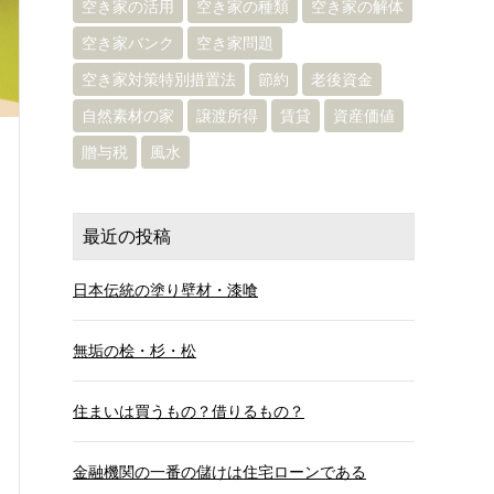
空き家の活用
空き家の種類
空き家の解体
空き家バンク
空き家問題
空き家対策特別措置法
節約
老後資金
自然素材の家
譲渡所得
賃貸
資産価値
贈与税
風水
最近の投稿
日本伝統の塗り壁材・漆喰
無垢の桧・杉・松
住まいは買うもの？借りるもの？
金融機関の一番の儲けは住宅ローンである