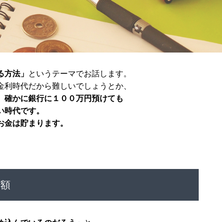
る方法」
というテーマでお話します。
金利時代だから難しいでしょうとか、
。
確かに銀行に１００万円預けても
い時代です。
お金は貯まります。
金額