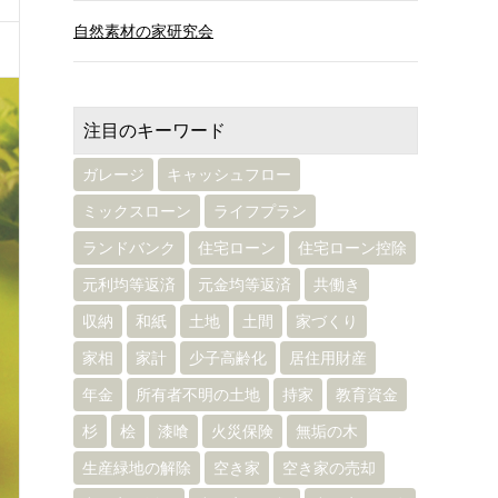
自然素材の家研究会
注目のキーワード
ガレージ
キャッシュフロー
ミックスローン
ライフプラン
ランドバンク
住宅ローン
住宅ローン控除
元利均等返済
元金均等返済
共働き
収納
和紙
土地
土間
家づくり
家相
家計
少子高齢化
居住用財産
年金
所有者不明の土地
持家
教育資金
杉
桧
漆喰
火災保険
無垢の木
生産緑地の解除
空き家
空き家の売却