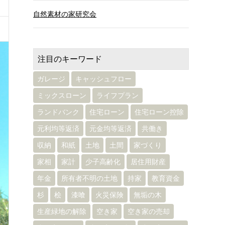
自然素材の家研究会
注目のキーワード
ガレージ
キャッシュフロー
ミックスローン
ライフプラン
ランドバンク
住宅ローン
住宅ローン控除
元利均等返済
元金均等返済
共働き
収納
和紙
土地
土間
家づくり
家相
家計
少子高齢化
居住用財産
年金
所有者不明の土地
持家
教育資金
杉
桧
漆喰
火災保険
無垢の木
生産緑地の解除
空き家
空き家の売却