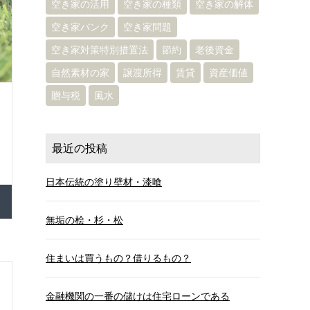
空き家の活用
空き家の種類
空き家の解体
空き家バンク
空き家問題
空き家対策特別措置法
節約
老後資金
自然素材の家
譲渡所得
賃貸
資産価値
贈与税
風水
最近の投稿
日本伝統の塗り壁材・漆喰
無垢の桧・杉・松
住まいは買うもの？借りるもの？
金融機関の一番の儲けは住宅ローンである