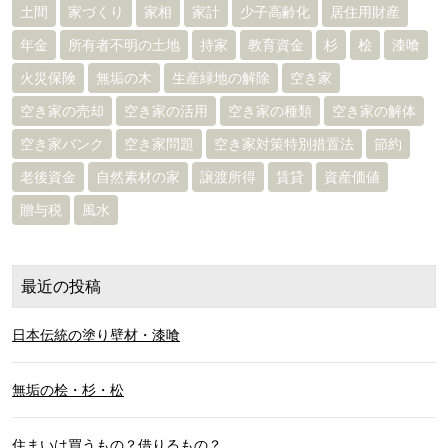
土間
家づくり
家相
家計
少子高齢化
居住用財産
年金
所有者不明の土地
持家
教育資金
杉
桧
漆喰
火災保険
無垢の木
生産緑地の解除
空き家
空き家の売却
空き家の活用
空き家の種類
空き家の解体
空き家バンク
空き家問題
空き家対策特別措置法
節約
老後資金
自然素材の家
譲渡所得
賃貸
資産価値
贈与税
風水
最近の投稿
日本伝統の塗り壁材・漆喰
無垢の桧・杉・松
住まいは買うもの？借りるもの？