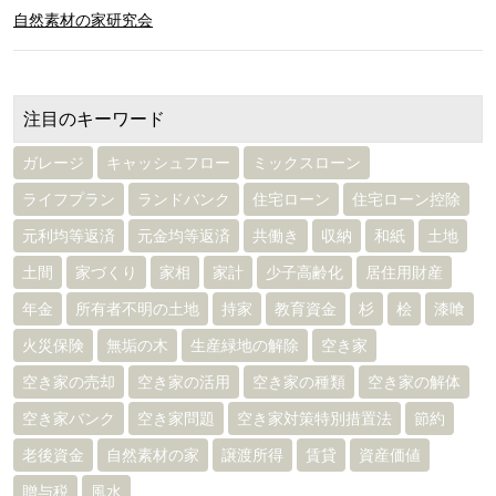
自然素材の家研究会
注目のキーワード
ガレージ
キャッシュフロー
ミックスローン
ライフプラン
ランドバンク
住宅ローン
住宅ローン控除
元利均等返済
元金均等返済
共働き
収納
和紙
土地
土間
家づくり
家相
家計
少子高齢化
居住用財産
年金
所有者不明の土地
持家
教育資金
杉
桧
漆喰
火災保険
無垢の木
生産緑地の解除
空き家
空き家の売却
空き家の活用
空き家の種類
空き家の解体
空き家バンク
空き家問題
空き家対策特別措置法
節約
老後資金
自然素材の家
譲渡所得
賃貸
資産価値
贈与税
風水