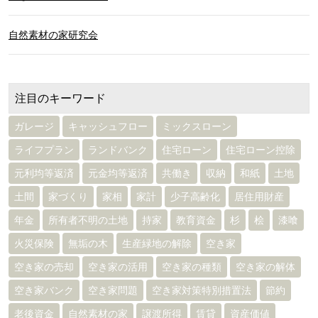
自然素材の家研究会
注目のキーワード
ガレージ
キャッシュフロー
ミックスローン
ライフプラン
ランドバンク
住宅ローン
住宅ローン控除
元利均等返済
元金均等返済
共働き
収納
和紙
土地
土間
家づくり
家相
家計
少子高齢化
居住用財産
年金
所有者不明の土地
持家
教育資金
杉
桧
漆喰
火災保険
無垢の木
生産緑地の解除
空き家
空き家の売却
空き家の活用
空き家の種類
空き家の解体
空き家バンク
空き家問題
空き家対策特別措置法
節約
老後資金
自然素材の家
譲渡所得
賃貸
資産価値